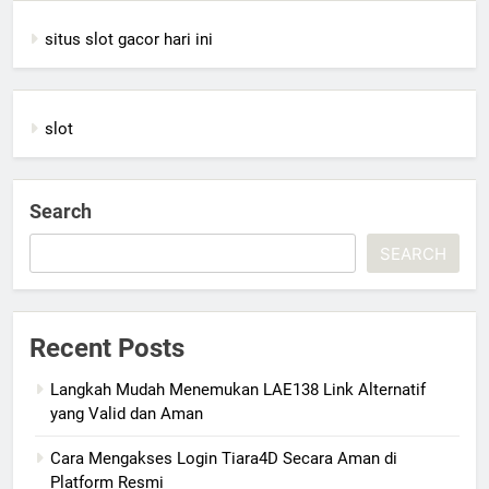
situs slot gacor hari ini
slot
Search
SEARCH
Recent Posts
Langkah Mudah Menemukan LAE138 Link Alternatif
yang Valid dan Aman
Cara Mengakses Login Tiara4D Secara Aman di
Platform Resmi