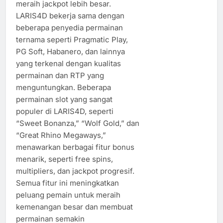
meraih jackpot lebih besar.
LARIS4D bekerja sama dengan
beberapa penyedia permainan
ternama seperti Pragmatic Play,
PG Soft, Habanero, dan lainnya
yang terkenal dengan kualitas
permainan dan RTP yang
menguntungkan. Beberapa
permainan slot yang sangat
populer di LARIS4D, seperti
“Sweet Bonanza,” “Wolf Gold,” dan
“Great Rhino Megaways,”
menawarkan berbagai fitur bonus
menarik, seperti free spins,
multipliers, dan jackpot progresif.
Semua fitur ini meningkatkan
peluang pemain untuk meraih
kemenangan besar dan membuat
permainan semakin