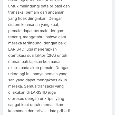
untuk melindungi data pribadi dan
transaksi pemain dari ancaman
yang tidak diinginkan. Dengan
sistem keamanan yang kuat,
pemain dapat bermain dengan
tenang, mengetahui bahwa data
mereka terlindungi dengan baik.
LARIS4D juga menerapkan
otentikasi dua faktor (2FA) untuk
menambah lapisan keamanan
ekstra pada akun pemain. Dengan
teknologi ini, hanya pemain yang
sah yang dapat mengakses akun
mereka. Semua transaksi yang
dilakukan di LARIS4D juga
diproses dengan enkripsi yang
sangat kuat untuk memastikan
keamanan dan privasi data pribadi.