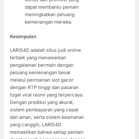
dapat membantu pemain
meningkatkan peluang
kemenangan mereka.
Kesimpulan
LARIS4D adalah situs judi online
terbaik yang menawarkan
pengalaman bermain dengan
peluang kemenangan besar
melalui permainan slot gacor
dengan RTP tinggi dan pasaran
togel viral resmi yang terpercaya.
Dengan prediksi yang akurat,
sistem pembayaran yang cepat
dan aman, serta sistem keamanan
yang canggih, LARIS4D
memastikan bahwa setiap pemain