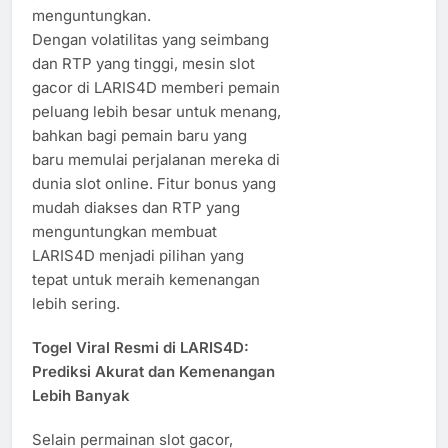
menguntungkan.
Dengan volatilitas yang seimbang
dan RTP yang tinggi, mesin slot
gacor di LARIS4D memberi pemain
peluang lebih besar untuk menang,
bahkan bagi pemain baru yang
baru memulai perjalanan mereka di
dunia slot online. Fitur bonus yang
mudah diakses dan RTP yang
menguntungkan membuat
LARIS4D menjadi pilihan yang
tepat untuk meraih kemenangan
lebih sering.
Togel Viral Resmi di LARIS4D:
Prediksi Akurat dan Kemenangan
Lebih Banyak
Selain permainan slot gacor,