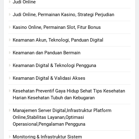
Judi Online
Judi Online, Permainan Kasino, Strategi Perjudian
Kasino Online, Permainan Slot, Fitur Bonus
Keamanan Akun, Teknologi, Panduan Digital
Keamanan dan Panduan Bermain
Keamanan Digital & Teknologi Pengguna
Keamanan Digital & Validasi Akses
Kesehatan Preventif Gaya Hidup Sehat Tips Kesehatan
Harian Kesehatan Tubuh dan Kebugaran
Manajemen Server Digital,Infrastruktur Platform
Online,Stabilitas Layanan,Optimasi
Operasional,Pengalaman Pengguna
Monitoring & Infrastruktur Sistem