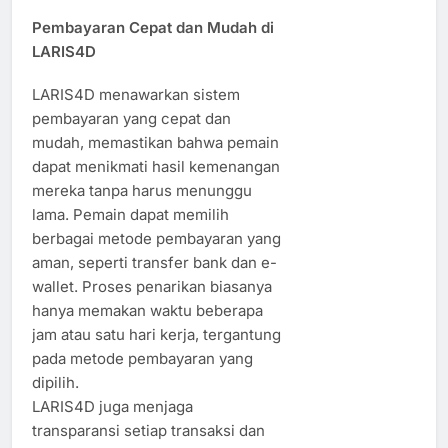
Pembayaran Cepat dan Mudah di
LARIS4D
LARIS4D menawarkan sistem
pembayaran yang cepat dan
mudah, memastikan bahwa pemain
dapat menikmati hasil kemenangan
mereka tanpa harus menunggu
lama. Pemain dapat memilih
berbagai metode pembayaran yang
aman, seperti transfer bank dan e-
wallet. Proses penarikan biasanya
hanya memakan waktu beberapa
jam atau satu hari kerja, tergantung
pada metode pembayaran yang
dipilih.
LARIS4D juga menjaga
transparansi setiap transaksi dan