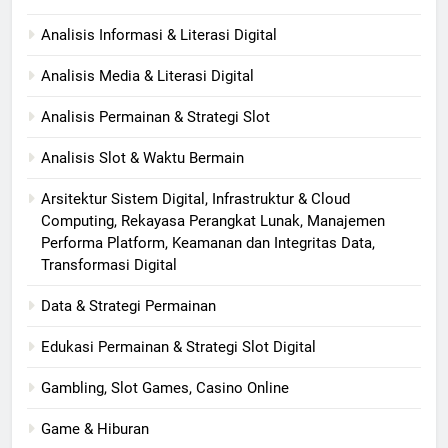
Analisis Informasi & Literasi Digital
Analisis Media & Literasi Digital
Analisis Permainan & Strategi Slot
Analisis Slot & Waktu Bermain
Arsitektur Sistem Digital, Infrastruktur & Cloud
Computing, Rekayasa Perangkat Lunak, Manajemen
Performa Platform, Keamanan dan Integritas Data,
Transformasi Digital
Data & Strategi Permainan
Edukasi Permainan & Strategi Slot Digital
Gambling, Slot Games, Casino Online
Game & Hiburan