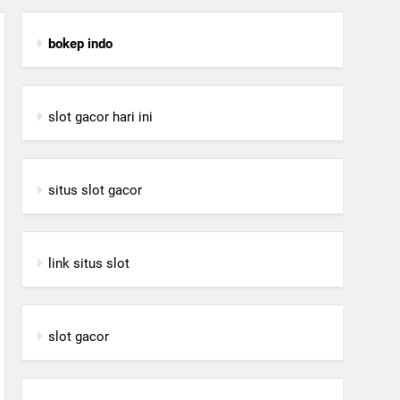
bokep indo
slot gacor hari ini
situs slot gacor
link situs slot
slot gacor