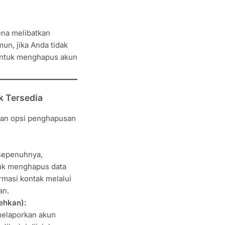
ena melibatkan
n, jika Anda tidak
k untuk menghapus akun
k Tersedia
kan opsi penghapusan
sepenuhnya,
uk menghapus data
ormasi kontak melalui
an.
ehkan):
melaporkan akun