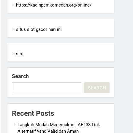
https://kadinpemkomedan.org/online/
situs slot gacor hari ini
slot
Search
SEARCH
Recent Posts
Langkah Mudah Menemukan LAE138 Link
Alternatif yang Valid dan Aman