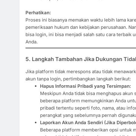
Perhatikan:
Proses ini biasanya memakan waktu lebih lama kar
pemeriksaan hukum dan kebijakan perusahaan. Namu
bisa login, ini bisa menjadi salah satu cara terbai
Anda.
5. Langkah Tambahan Jika Dukungan Tida
Jika platform tidak merespons atau tidak menawar
akun tanpa login, pertimbangkan langkah berikut:
Hapus Informasi Pribadi yang Tersimpan:
Meskipun Anda tidak bisa menghapus akun 
beberapa platform memungkinkan Anda unt
pribadi tertentu seperti foto, nama, atau inf
perangkat yang sebelumnya pernah digunak
Laporkan Akun Anda Sendiri (Jika Diperbol
Beberapa platform memberikan opsi untuk 