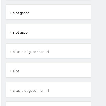
slot gacor
slot gacor
situs slot gacor hari ini
slot
situs slot gacor hari ini