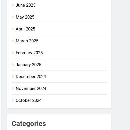
June 2025
May 2025
April 2025
March 2025
February 2025
January 2025
December 2024
November 2024
October 2024
Categories