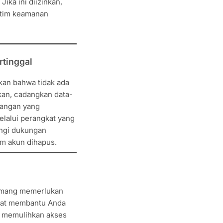
Jika ini diizinkan,
 tim keamanan
rtinggal
an bahwa tidak ada
kan, cadangkan data-
euangan yang
melalui perangkat yang
ngi dukungan
um akun dihapus.
memang memerlukan
apat membantu Anda
 memulihkan akses