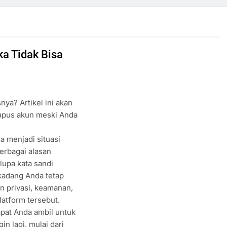
a Tidak Bisa
nya? Artikel ini akan
apus akun meski Anda
a menjadi situasi
rbagai alasan
lupa kata sandi
kadang Anda tetap
n privasi, keamanan,
atform tersebut.
apat Anda ambil untuk
n lagi, mulai dari