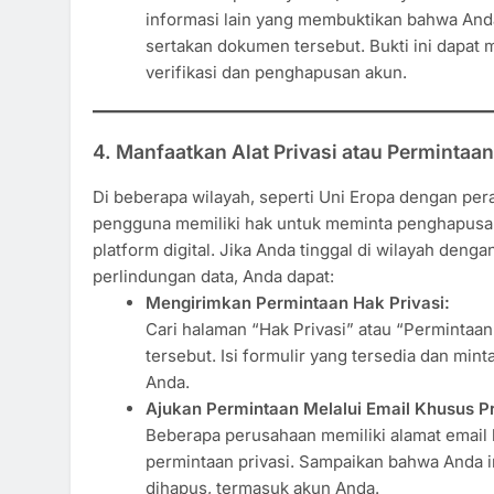
informasi lain yang membuktikan bahwa Anda
sertakan dokumen tersebut. Bukti ini dapat
verifikasi dan penghapusan akun.
4. Manfaatkan Alat Privasi atau Permintaan
Di beberapa wilayah, seperti Uni Eropa dengan pe
pengguna memiliki hak untuk meminta penghapusan
platform digital. Jika Anda tinggal di wilayah den
perlindungan data, Anda dapat:
Mengirimkan Permintaan Hak Privasi:
Cari halaman “Hak Privasi” atau “Permintaan
tersebut. Isi formulir yang tersedia dan min
Anda.
Ajukan Permintaan Melalui Email Khusus Pr
Beberapa perusahaan memiliki alamat email
permintaan privasi. Sampaikan bahwa Anda 
dihapus, termasuk akun Anda.