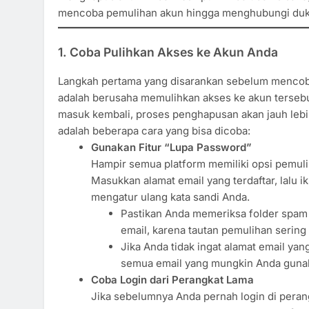
mencoba pemulihan akun hingga menghubungi duk
1. Coba Pulihkan Akses ke Akun Anda
Langkah pertama yang disarankan sebelum menco
adalah berusaha memulihkan akses ke akun tersebut
masuk kembali, proses penghapusan akan jauh lebi
adalah beberapa cara yang bisa dicoba:
Gunakan Fitur “Lupa Password”
Hampir semua platform memiliki opsi pemuli
Masukkan alamat email yang terdaftar, lalu ik
mengatur ulang kata sandi Anda.
Pastikan Anda memeriksa folder spam 
email, karena tautan pemulihan sering 
Jika Anda tidak ingat alamat email ya
semua email yang mungkin Anda gunak
Coba Login dari Perangkat Lama
Jika sebelumnya Anda pernah login di perang