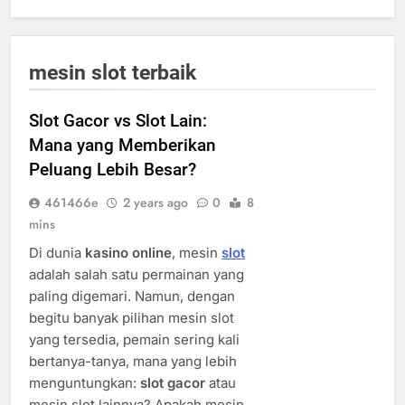
mesin slot terbaik
Slot Gacor vs Slot Lain:
Mana yang Memberikan
Peluang Lebih Besar?
461466e
2 years ago
0
8
mins
Di dunia
kasino online
, mesin
slot
adalah salah satu permainan yang
paling digemari. Namun, dengan
begitu banyak pilihan mesin slot
yang tersedia, pemain sering kali
bertanya-tanya, mana yang lebih
menguntungkan:
slot gacor
atau
mesin slot lainnya? Apakah mesin