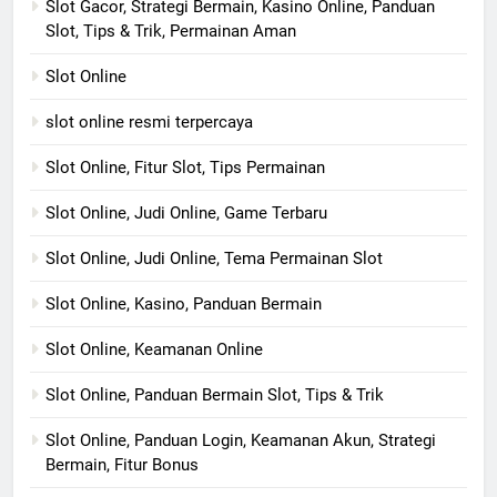
Slot Gacor, Strategi Bermain, Kasino Online, Panduan
Slot, Tips & Trik, Permainan Aman
Slot Online
slot online resmi terpercaya
Slot Online, Fitur Slot, Tips Permainan
Slot Online, Judi Online, Game Terbaru
Slot Online, Judi Online, Tema Permainan Slot
Slot Online, Kasino, Panduan Bermain
Slot Online, Keamanan Online
Slot Online, Panduan Bermain Slot, Tips & Trik
Slot Online, Panduan Login, Keamanan Akun, Strategi
Bermain, Fitur Bonus