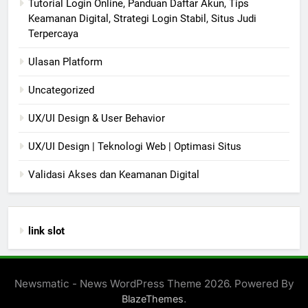
Tutorial Login Online, Panduan Daftar Akun, Tips
Keamanan Digital, Strategi Login Stabil, Situs Judi
Terpercaya
Ulasan Platform
Uncategorized
UX/UI Design & User Behavior
UX/UI Design | Teknologi Web | Optimasi Situs
Validasi Akses dan Keamanan Digital
link slot
Newsmatic - News WordPress Theme 2026. Powered By
.
BlazeThemes