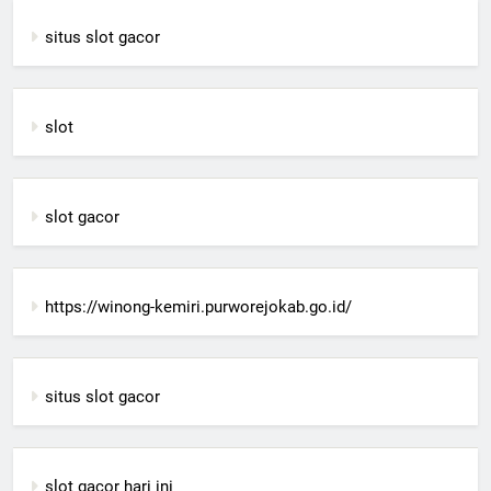
situs slot gacor
slot
slot gacor
https://winong-kemiri.purworejokab.go.id/
situs slot gacor
slot gacor hari ini