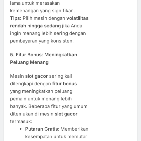
lama untuk merasakan
kemenangan yang signifikan.
Tips:
Pilih mesin dengan
volatilitas
rendah hingga sedang
jika Anda
ingin menang lebih sering dengan
pembayaran yang konsisten.
5.
Fitur Bonus: Meningkatkan
Peluang Menang
Mesin
slot gacor
sering kali
dilengkapi dengan
fitur bonus
yang meningkatkan peluang
pemain untuk menang lebih
banyak. Beberapa fitur yang umum
ditemukan di mesin
slot gacor
termasuk:
Putaran Gratis
: Memberikan
kesempatan untuk memutar