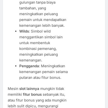
gulungan tanpa biaya
tambahan, yang
meningkatkan peluang
pemain untuk mendapatkan
kemenangan lebih banyak.
Wilds
: Simbol wild
menggantikan simbol lain
untuk membentuk
kombinasi pemenang,
meningkatkan peluang
kemenangan.
Pengganda
: Meningkatkan
kemenangan pemain selama
putaran atau fitur bonus.
Mesin
slot lainnya
mungkin tidak
memiliki
fitur bonus
sebanyak itu,
atau fitur bonus yang ada mungkin
lebih sulit dipicu, mengurangi