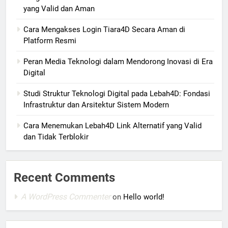
yang Valid dan Aman
Cara Mengakses Login Tiara4D Secara Aman di
Platform Resmi
Peran Media Teknologi dalam Mendorong Inovasi di Era
Digital
Studi Struktur Teknologi Digital pada Lebah4D: Fondasi
Infrastruktur dan Arsitektur Sistem Modern
Cara Menemukan Lebah4D Link Alternatif yang Valid
dan Tidak Terblokir
Recent Comments
A WordPress Commenter
on
Hello world!