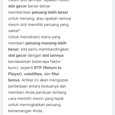
slot gacor
benar-benar
memberikan
peluang lebih besar
untuk menang, atau apakah semua
mesin slot memiliki peluang yang
sama?
Untuk memahami mana yang
memberi
peluang menang lebih
besar
, kita perlu membandingkan
slot gacor
dengan
slot lainnya
berdasarkan beberapa faktor
kunci, seperti
RTP (Return to
Player)
,
volatilitas
, dan
fitur
bonus
. Artikel ini akan mengupas
perbedaan antara keduanya dan
memberi Anda panduan tentang
cara memilih mesin yang tepat
untuk meningkatkan peluang
kemenangan Anda.