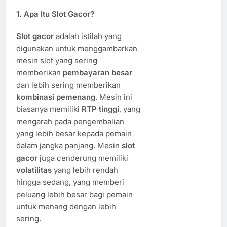
1.
Apa Itu Slot Gacor?
Slot gacor
adalah istilah yang
digunakan untuk menggambarkan
mesin slot yang sering
memberikan
pembayaran besar
dan lebih sering memberikan
kombinasi pemenang
. Mesin ini
biasanya memiliki
RTP tinggi
, yang
mengarah pada pengembalian
yang lebih besar kepada pemain
dalam jangka panjang. Mesin
slot
gacor
juga cenderung memiliki
volatilitas
yang lebih rendah
hingga sedang, yang memberi
peluang lebih besar bagi pemain
untuk menang dengan lebih
sering.