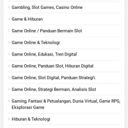
Gambling, Slot Games, Casino Online
Game & Hiburan
Game Online / Panduan Bermain Slot
Game Online & Teknologi
Game Online, Edukasi, Tren Digital
Game Online, Panduan Slot, Hiburan Digital
Game Online, Slot Digital, Panduan Strategi\
Game Online, Strategi Bermain, Analisis Slot
Gaming, Fantasi & Petualangan, Dunia Virtual, Game RPG,
Eksplorasi Game
Hiburan & Teknologi