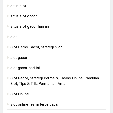
situs slot
situs slot gacor
situs slot gacor hari ini
slot
Slot Demo Gacor, Strategi Slot
slot gacor
slot gacor hari ini
Slot Gacor, Strategi Bermain, Kasino Online, Panduan
Slot, Tips & Trik, Permainan Aman
Slot Online
slot online resmi terpercaya