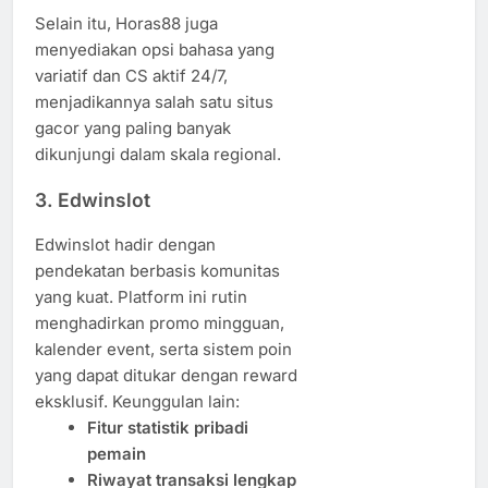
Selain itu, Horas88 juga
menyediakan opsi bahasa yang
variatif dan CS aktif 24/7,
menjadikannya salah satu situs
gacor yang paling banyak
dikunjungi dalam skala regional.
3.
Edwinslot
Edwinslot hadir dengan
pendekatan berbasis komunitas
yang kuat. Platform ini rutin
menghadirkan promo mingguan,
kalender event, serta sistem poin
yang dapat ditukar dengan reward
eksklusif. Keunggulan lain:
Fitur statistik pribadi
pemain
Riwayat transaksi lengkap