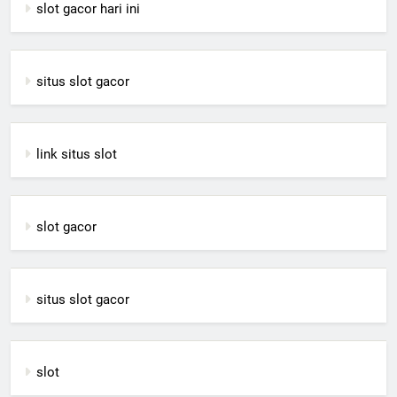
slot gacor hari ini
situs slot gacor
link situs slot
slot gacor
situs slot gacor
slot