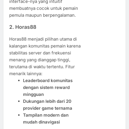
interface-nya yang intuitif
membuatnya cocok untuk pemain
pemula maupun berpengalaman.
2.
Horas88
Horas88 menjadi pilihan utama di
kalangan komunitas pemain karena
stabilitas server dan frekuensi
menang yang dianggap tinggi,
terutama di waktu tertentu. Fitur
menarik lainnya:
Leaderboard komunitas
dengan sistem reward
mingguan
Dukungan lebih dari 20
provider game ternama
Tampilan modern dan
mudah dinavigasi