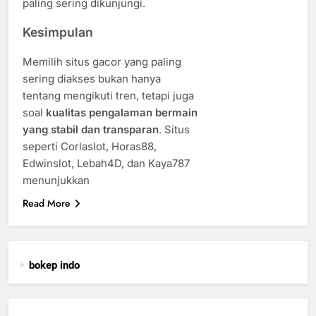
paling sering dikunjungi.
Kesimpulan
Memilih situs gacor yang paling
sering diakses bukan hanya
tentang mengikuti tren, tetapi juga
soal
kualitas pengalaman bermain
yang stabil dan transparan
. Situs
seperti Corlaslot, Horas88,
Edwinslot, Lebah4D, dan Kaya787
menunjukkan
Read More
bokep indo