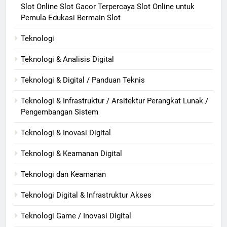
Slot Online Slot Gacor Terpercaya Slot Online untuk
Pemula Edukasi Bermain Slot
Teknologi
Teknologi & Analisis Digital
Teknologi & Digital / Panduan Teknis
Teknologi & Infrastruktur / Arsitektur Perangkat Lunak /
Pengembangan Sistem
Teknologi & Inovasi Digital
Teknologi & Keamanan Digital
Teknologi dan Keamanan
Teknologi Digital & Infrastruktur Akses
Teknologi Game / Inovasi Digital