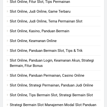
Slot Online, Fitur Slot, Tips Permainan
Slot Online, Judi Online, Game Terbaru
Slot Online, Judi Online, Tema Permainan Slot
Slot Online, Kasino, Panduan Bermain
Slot Online, Keamanan Online
Slot Online, Panduan Bermain Slot, Tips & Trik
Slot Online, Panduan Login, Keamanan Akun, Strategi
Bermain, Fitur Bonus
Slot Online, Panduan Permainan, Casino Online
Slot Online, Strategi Permainan, Panduan Judi Online
Slot Online, Tips Bermain Slot, Strategi Bermain Slot
Strategi Bermain Slot Manajemen Modal Slot Panduan