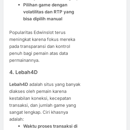
Pilihan game dengan
volatilitas dan RTP yang
bisa dipilih manual
Popularitas Edwinslot terus
meningkat karena fokus mereka
pada transparansi dan kontrol
penuh bagi pemain atas data
permainannya.
4.
Lebah4D
Lebah4D
adalah situs yang banyak
diakses oleh pemain karena
kestabilan koneksi, kecepatan
transaksi, dan jumlah game yang
sangat lengkap. Ciri khasnya
adalah:
Waktu proses transaksi di