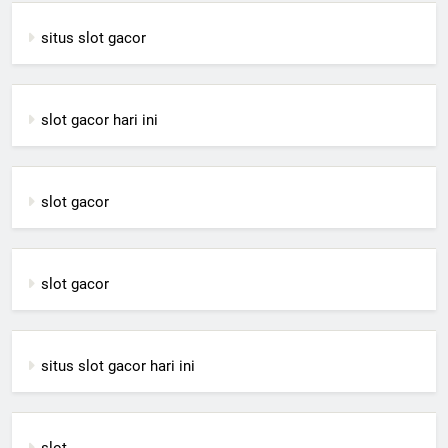
situs slot gacor
slot gacor hari ini
slot gacor
slot gacor
situs slot gacor hari ini