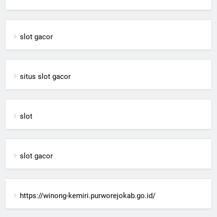
slot gacor
situs slot gacor
slot
slot gacor
https://winong-kemiri.purworejokab.go.id/