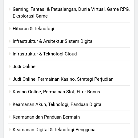
Gaming, Fantasi & Petualangan, Dunia Virtual, Game RPG,
Eksplorasi Game
Hiburan & Teknologi
Infrastruktur & Arsitektur Sistem Digital
Infrastruktur & Teknologi Cloud
Judi Online
Judi Online, Permainan Kasino, Strategi Perjudian
Kasino Online, Permainan Slot, Fitur Bonus
Keamanan Akun, Teknologi, Panduan Digital
Keamanan dan Panduan Bermain
Keamanan Digital & Teknologi Pengguna