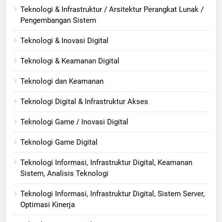
Teknologi & Infrastruktur / Arsitektur Perangkat Lunak /
Pengembangan Sistem
Teknologi & Inovasi Digital
Teknologi & Keamanan Digital
Teknologi dan Keamanan
Teknologi Digital & Infrastruktur Akses
Teknologi Game / Inovasi Digital
Teknologi Game Digital
Teknologi Informasi, Infrastruktur Digital, Keamanan
Sistem, Analisis Teknologi
Teknologi Informasi, Infrastruktur Digital, Sistem Server,
Optimasi Kinerja