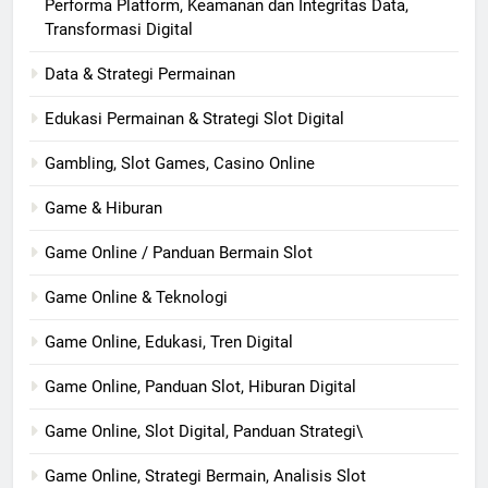
Performa Platform, Keamanan dan Integritas Data,
Transformasi Digital
Data & Strategi Permainan
Edukasi Permainan & Strategi Slot Digital
Gambling, Slot Games, Casino Online
Game & Hiburan
Game Online / Panduan Bermain Slot
Game Online & Teknologi
Game Online, Edukasi, Tren Digital
Game Online, Panduan Slot, Hiburan Digital
Game Online, Slot Digital, Panduan Strategi\
Game Online, Strategi Bermain, Analisis Slot