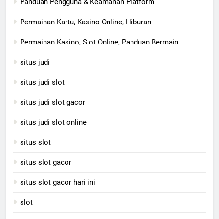
Panduan Pengguna & Keamanan Platform
Permainan Kartu, Kasino Online, Hiburan
Permainan Kasino, Slot Online, Panduan Bermain
situs judi
situs judi slot
situs judi slot gacor
situs judi slot online
situs slot
situs slot gacor
situs slot gacor hari ini
slot