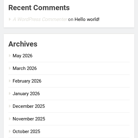
Recent Comments
A WordPress Commenter
on
Hello world!
Archives
May 2026
March 2026
February 2026
January 2026
December 2025
November 2025
October 2025