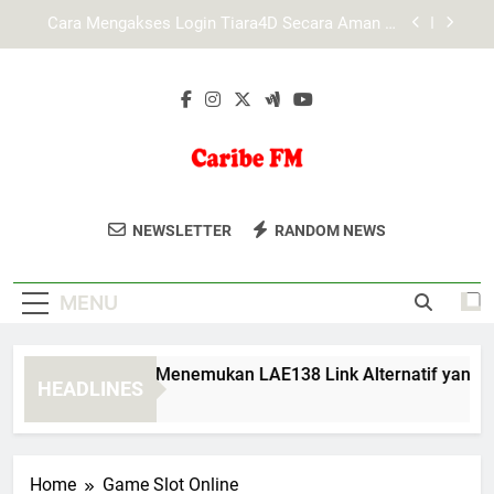
Skip
Cara Mengakses Login Tiara4D Secara Aman di
to
Platform Resmi
content
Peran Media Teknologi dalam Mendorong Inovasi
di Era Digital
Studi Struktur Teknologi Digital pada Lebah4D:
Fondasi Infrastruktur dan Arsitektur Sistem
Modern
Langkah Mudah Menemukan LAE138 Link
Alternatif yang Valid dan Aman
Caribe FM
Nikmati Musik Terbaik Dari Karibia
Cara Mengakses Login Tiara4D Secara Aman di
NEWSLETTER
RANDOM NEWS
Platform Resmi
Bersama Caribe FM, Stasiun Radio Yang
Peran Media Teknologi dalam Mendorong Inovasi
Menghadirkan Beragam Genre Musik.
di Era Digital
MENU
Studi Struktur Teknologi Digital pada Lebah4D:
Fondasi Infrastruktur dan Arsitektur Sistem
Modern
Langkah Mudah Menemukan LAE138 Link Alternatif yang Val
HEADLINES
3 Months Ago
Home
Game Slot Online