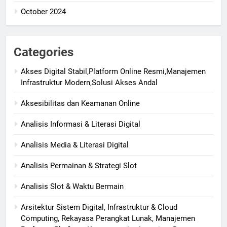
October 2024
Categories
Akses Digital Stabil,Platform Online Resmi,Manajemen
Infrastruktur Modern,Solusi Akses Andal
Aksesibilitas dan Keamanan Online
Analisis Informasi & Literasi Digital
Analisis Media & Literasi Digital
Analisis Permainan & Strategi Slot
Analisis Slot & Waktu Bermain
Arsitektur Sistem Digital, Infrastruktur & Cloud
Computing, Rekayasa Perangkat Lunak, Manajemen