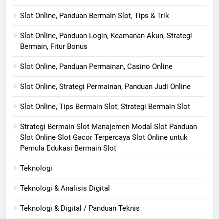
Slot Online, Panduan Bermain Slot, Tips & Trik
Slot Online, Panduan Login, Keamanan Akun, Strategi
Bermain, Fitur Bonus
Slot Online, Panduan Permainan, Casino Online
Slot Online, Strategi Permainan, Panduan Judi Online
Slot Online, Tips Bermain Slot, Strategi Bermain Slot
Strategi Bermain Slot Manajemen Modal Slot Panduan
Slot Online Slot Gacor Terpercaya Slot Online untuk
Pemula Edukasi Bermain Slot
Teknologi
Teknologi & Analisis Digital
Teknologi & Digital / Panduan Teknis