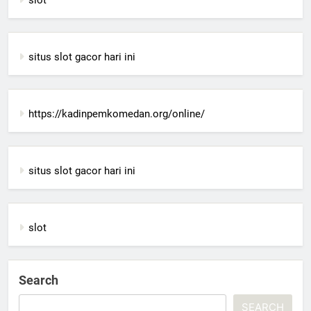
slot
situs slot gacor hari ini
https://kadinpemkomedan.org/online/
situs slot gacor hari ini
slot
Search
SEARCH