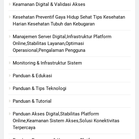
Keamanan Digital & Validasi Akses
Kesehatan Preventif Gaya Hidup Sehat Tips Kesehatan
Harian Kesehatan Tubuh dan Kebugaran
Manajemen Server Digital,Infrastruktur Platform
Online,Stabilitas Layanan,Optimasi
Operasional,Pengalaman Pengguna
Monitoring & Infrastruktur Sistem
Panduan & Edukasi
Panduan & Tips Teknologi
Panduan & Tutorial
Panduan Akses Digital,Stabilitas Platform
Online,Keamanan Sistem Akses,Solusi Konektivitas
Terpercaya