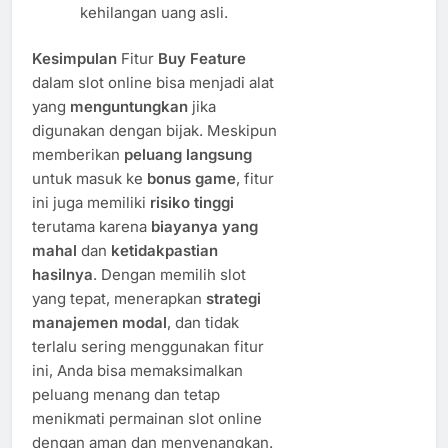
kehilangan uang asli.
Kesimpulan
Fitur
Buy Feature
dalam slot online bisa menjadi alat
yang
menguntungkan
jika
digunakan dengan bijak. Meskipun
memberikan
peluang langsung
untuk masuk ke
bonus game
, fitur
ini juga memiliki
risiko tinggi
terutama karena
biayanya yang
mahal
dan
ketidakpastian
hasilnya
. Dengan memilih slot
yang tepat, menerapkan
strategi
manajemen modal
, dan tidak
terlalu sering menggunakan fitur
ini, Anda bisa memaksimalkan
peluang menang dan tetap
menikmati permainan slot online
dengan aman dan menyenangkan.