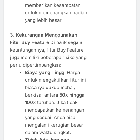
memberikan kesempatan
untuk memenangkan hadiah
yang lebih besar.
3. Kekurangan Menggunakan
Fitur Buy Feature
Di balik segala
keuntungannya, fitur Buy Feature
juga memiliki beberapa risiko yang
perlu dipertimbangkan:
Biaya yang Tinggi
Harga
untuk mengaktifkan fitur ini
biasanya cukup mahal,
berkisar antara
50x hingga
100x
taruhan. Jika tidak
mendapatkan kemenangan
yang sesuai, Anda bisa
mengalami kerugian besar
dalam waktu singkat.
Tidak Ada Jaminan