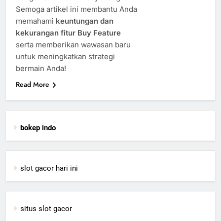
Semoga artikel ini membantu Anda
memahami
keuntungan dan
kekurangan fitur Buy Feature
serta memberikan wawasan baru
untuk meningkatkan strategi
bermain Anda!
Read More
bokep indo
slot gacor hari ini
situs slot gacor