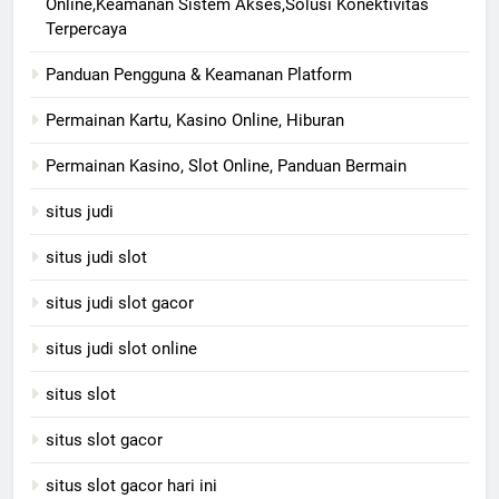
Online,Keamanan Sistem Akses,Solusi Konektivitas
Terpercaya
Panduan Pengguna & Keamanan Platform
Permainan Kartu, Kasino Online, Hiburan
Permainan Kasino, Slot Online, Panduan Bermain
situs judi
situs judi slot
situs judi slot gacor
situs judi slot online
situs slot
situs slot gacor
situs slot gacor hari ini