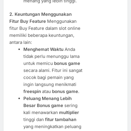
menang yang lebih tinggi.
2. Keuntungan Menggunakan
Fitur Buy Feature
Menggunakan
fitur Buy Feature dalam slot online
memiliki beberapa keuntungan,
antara lain:
Menghemat Waktu
Anda
tidak perlu menunggu lama
untuk memicu
bonus game
secara alami. Fitur ini sangat
cocok bagi pemain yang
ingin langsung menikmati
freespin
atau
bonus game
.
Peluang Menang Lebih
Besar
Bonus game
sering
kali menawarkan
multiplier
tinggi dan
fitur tambahan
yang meningkatkan peluang