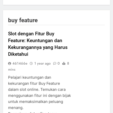
buy feature
Slot dengan Fitur Buy
Feature: Keuntungan dan
Kekurangannya yang Harus
Diketahui
461466e
1 year ago
0
8
mins
Pelajari keuntungan dan
kekurangan fitur Buy Feature
dalam slot online. Temukan cara
menggunakan fitur ini dengan bijak
untuk memaksimalkan peluang
menang.