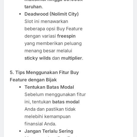
taruhan
.
Deadwood (Nolimit City)
Slot ini menawarkan
beberapa opsi Buy Feature
dengan variasi
freespin
yang memberikan peluang
menang besar melalui
sticky wilds
dan
multiplier
.
5. Tips Menggunakan Fitur Buy
Feature dengan Bijak
Tentukan Batas Modal
Sebelum menggunakan fitur
ini, tentukan
batas modal
Anda dan pastikan tidak
melebihi kemampuan
finansial Anda.
Jangan Terlalu Sering