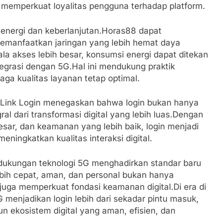
 memperkuat loyalitas pengguna terhadap platform.
 energi dan keberlanjutan.Horas88 dapat
memanfaatkan jaringan yang lebih hemat daya
a akses lebih besar, konsumsi energi dapat ditekan
tegrasi dengan 5G.Hal ini mendukung praktik
jaga kualitas layanan tetap optimal.
8 Link Login menegaskan bahwa login bukan hanya
ral dari transformasi digital yang lebih luas.Dengan
besar, dan keamanan yang lebih baik, login menjadi
ingkatkan kualitas interaksi digital.
dukungan teknologi 5G menghadirkan standar baru
lebih cepat, aman, dan personal bukan hanya
uga memperkuat fondasi keamanan digital.Di era di
 menjadikan login lebih dari sekadar pintu masuk,
 ekosistem digital yang aman, efisien, dan