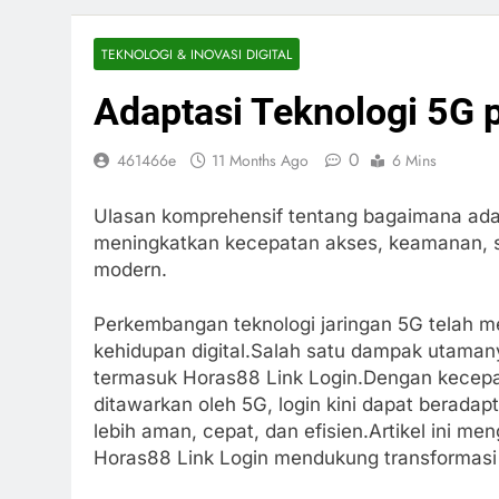
TEKNOLOGI & INOVASI DIGITAL
Adaptasi Teknologi 5G 
0
461466e
11 Months Ago
6 Mins
Ulasan komprehensif tentang bagaimana ada
meningkatkan kecepatan akses, keamanan, s
modern.
Perkembangan teknologi jaringan 5G telah 
kehidupan digital.Salah satu dampak utamanya
termasuk Horas88 Link Login.Dengan kecepata
ditawarkan oleh 5G, login kini dapat berad
lebih aman, cepat, dan efisien.Artikel ini m
Horas88 Link Login mendukung transformasi d