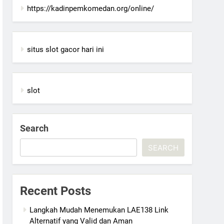
https://kadinpemkomedan.org/online/
situs slot gacor hari ini
slot
Search
SEARCH
Recent Posts
Langkah Mudah Menemukan LAE138 Link
Alternatif yang Valid dan Aman