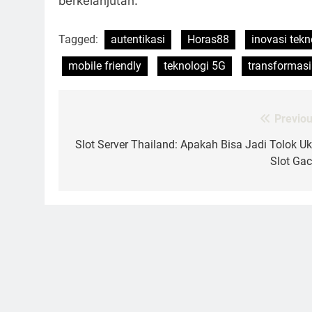
berkelanjutan.
Tagged:
autentikasi
Horas88
inovasi tekn
mobile friendly
teknologi 5G
transformasi 
Previou
Post
navigation
Slot Server Thailand: Apakah Bisa Jadi Tolok Uk
Slot Gac