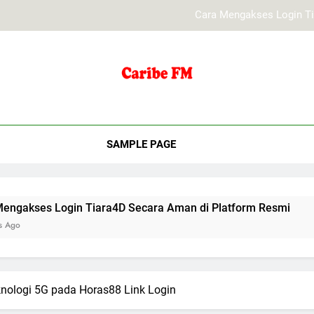
Cara Mengakses Login Ti
Peran Media Teknologi d
Studi Struktur Teknologi Digital pada Lebah4D: Fondasi Infr
ibe FM
Langkah Mudah Menemukan LAE138 
usik Terbaik Dari Karibia Bersama Caribe FM, Stasiun Radio 
Cara Mengakses Login Ti
SAMPLE PAGE
Peran Media Teknologi d
Studi Struktur Teknologi Digital pada Lebah4D: Fondasi Infr
gin Tiara4D Secara Aman di Platform Resmi
Peran Med
5 Months Ag
knologi 5G pada Horas88 Link Login