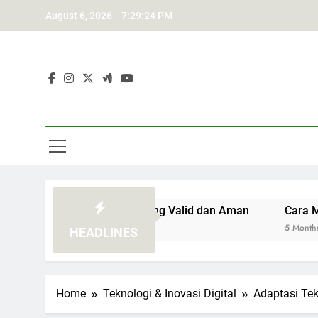
Skip
August 6, 2026
7:29:25 PM
to
content
Car
Nikmati M
nk Alternatif yang Valid dan Aman
Cara Mengakses Lo
5 Months Ago
HEADLINES
Home
Teknologi & Inovasi Digital
Adaptasi Te