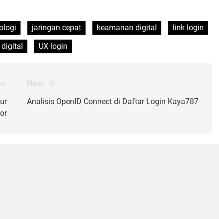
ologi
jaringan cepat
keamanan digital
link login
digital
UX login
s:
Next:
ur
Analisis OpenID Connect di Daftar Login Kaya787
or