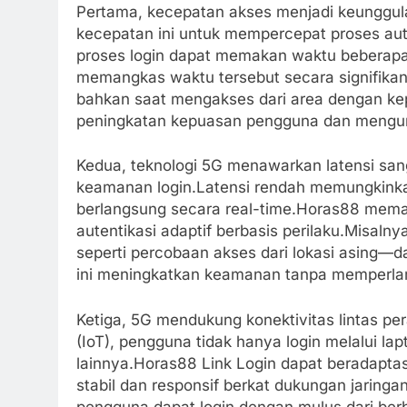
Pertama, kecepatan akses menjadi keunggul
kecepatan ini untuk mempercepat proses aute
proses login dapat memakan waktu beberapa
memangkas waktu tersebut secara signifikan
bahkan saat mengakses dari area dengan kepa
peningkatan kepuasan pengguna dan menguran
Kedua, teknologi 5G menawarkan latensi san
keamanan login.Latensi rendah memungkinka
berlangsung secara real-time.Horas88 mema
autentikasi adaptif berbasis perilaku.Misaln
seperti percobaan akses dari lokasi asing—
ini meningkatkan keamanan tanpa memperl
Ketiga, 5G mendukung konektivitas lintas per
(IoT), pengguna tidak hanya login melalui lap
lainnya.Horas88 Link Login dapat beradaptasi
stabil dan responsif berkat dukungan jaringa
pengguna dapat login dengan mulus dari be