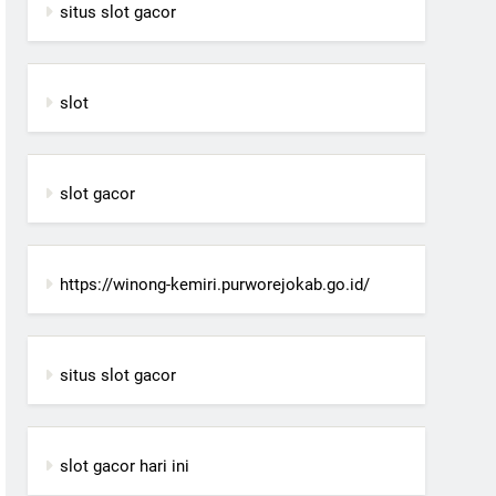
situs slot gacor
slot
slot gacor
https://winong-kemiri.purworejokab.go.id/
situs slot gacor
slot gacor hari ini