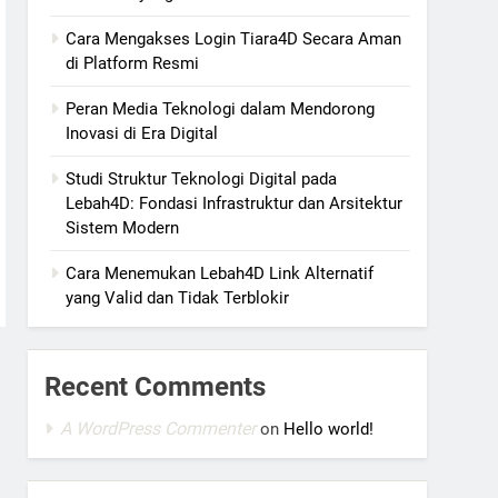
Cara Mengakses Login Tiara4D Secara Aman
di Platform Resmi
Peran Media Teknologi dalam Mendorong
Inovasi di Era Digital
Studi Struktur Teknologi Digital pada
Lebah4D: Fondasi Infrastruktur dan Arsitektur
Sistem Modern
Cara Menemukan Lebah4D Link Alternatif
yang Valid dan Tidak Terblokir
Recent Comments
A WordPress Commenter
on
Hello world!