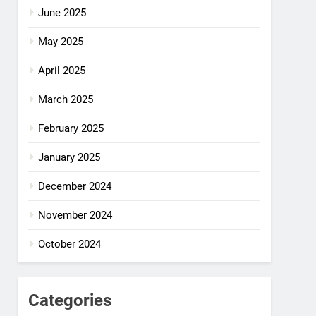
June 2025
May 2025
April 2025
March 2025
February 2025
January 2025
December 2024
November 2024
October 2024
Categories